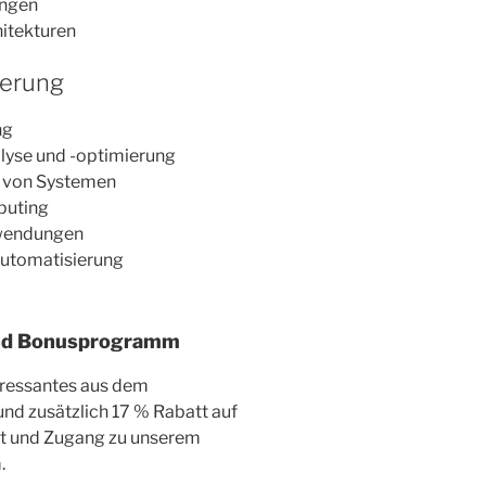
ungen
itekturen
sierung
ng
lyse und -optimierung
 von Systemen
puting
wendungen
utomatisierung
nd Bonusprogramm
eressantes aus dem
und zusätzlich 17 % Rabatt auf
cht und Zugang zu unserem
.