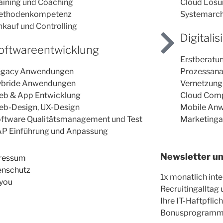
aining und Coaching
Cloud Lös
ethodenkompetenz
Systemarch
nkauf und Controlling
Digitali
oftwareentwicklung
Erstberatu
egacy Anwendungen
Prozessana
bride Anwendungen
Vernetzung
b & App Entwicklung
Cloud Com
b-Design, UX-Design
Mobile An
ftware Qualitätsmanagement und Test
Marketinga
P Einführung und Anpassung
Newsletter u
ressum
enschutz
1x monatlich int
ryou
Recruitingalltag 
Ihre IT-Haftpfli
Bonusprogramm