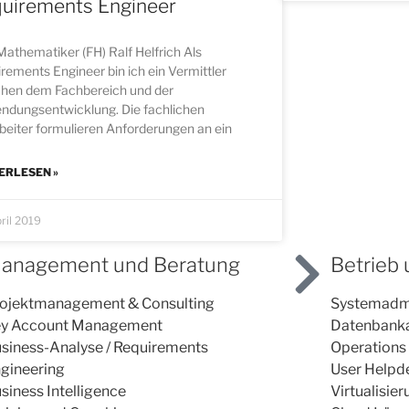
uirements Engineer
 Mathematiker (FH) Ralf Helfrich Als
rements Engineer bin ich ein Vermittler
chen dem Fachbereich und der
ndungsentwicklung. Die fachlichen
beiter formulieren Anforderungen an ein
ERLESEN »
ril 2019
anagement und Beratung
Betrieb
ojektmanagement & Consulting
Systemadmi
y Account Management
Datenbanka
siness-Analyse / Requirements
Operations
gineering
User Helpde
siness Intelligence
Virtualisie