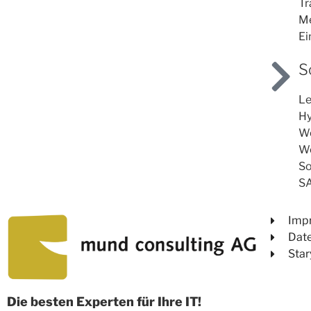
Tr
M
Ei
S
L
Hy
We
We
So
SA
Imp
Dat
Sta
Die besten Experten für Ihre IT!