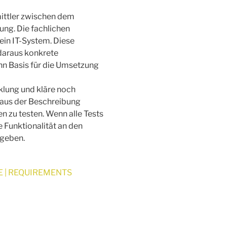
mittler zwischen dem
ng. Die fachlichen
ein IT-System. Diese
 daraus konkrete
nn Basis für die Umsetzung
cklung und kläre noch
 aus der Beschreibung
n zu testen. Wenn alle Tests
e Funktionalität an den
rgeben.
E | REQUIREMENTS