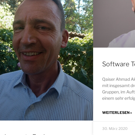
Software T
Qaiser Ahmad Akt
mit insgesamt dr
Gruppen, im Auft
einem sehr erfolg
WEITERLESEN »
30. März 2020