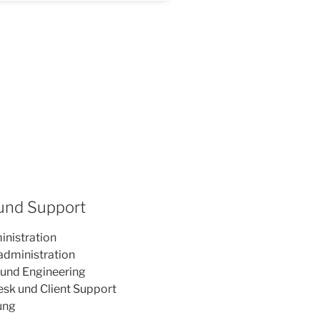
 und Support
nistration
dministration
 und Engineering
sk und Client Support
rung