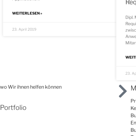
Req
WEITERLESEN »
Dipl.
Requi
23. April 2019
zwis
Anwe
Mitar
WEIT
23. Ap
wo Wir ihnen helfen können
M
Pr
Portfolio
Ke
Bu
En
Bu